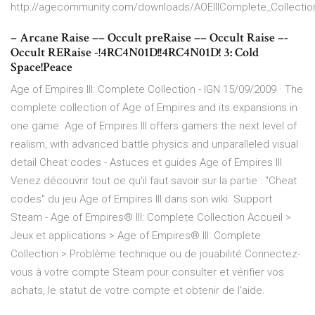
http://agecommunity.com/downloads/AOEIIIComplete_Collectio
– Arcane Raise –– Occult preRaise –– Occult Raise –-
Occult RERaise -!4RC4N01D!!4RC4N01D! 3: Cold
Space!Peace
Age of Empires III: Complete Collection - IGN 15/09/2009 · The
complete collection of Age of Empires and its expansions in
one game. Age of Empires III offers gamers the next level of
realism, with advanced battle physics and unparalleled visual
detail Cheat codes - Astuces et guides Age of Empires III
Venez découvrir tout ce qu'il faut savoir sur la partie : "Cheat
codes" du jeu Age of Empires III dans son wiki. Support
Steam - Age of Empires® III: Complete Collection Accueil >
Jeux et applications > Age of Empires® III: Complete
Collection > Problème technique ou de jouabilité Connectez-
vous à votre compte Steam pour consulter et vérifier vos
achats, le statut de votre compte et obtenir de l'aide.