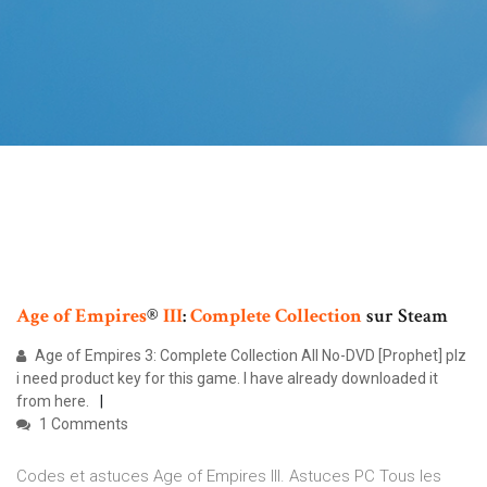
Age
of
Empires
®
III
:
Complete
Collection
sur Steam
Age of Empires 3: Complete Collection All No-DVD [Prophet] plz
i need product key for this game. I have already downloaded it
from here.
1 Comments
Codes et astuces Age of Empires III. Astuces PC Tous les