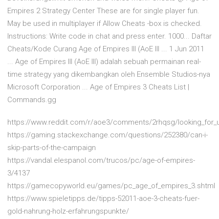
Empires 2 Strategy Center These are for single player fun.
May be used in multiplayer if Allow Cheats -box is checked.
Instructions: Write code in chat and press enter. 1000... Daftar
Cheats/Kode Curang Age of Empires III (AoE III ... 1 Jun 2011
... Age of Empires III (AoE III) adalah sebuah permainan real-
time strategy yang dikembangkan oleh Ensemble Studios-nya
Microsoft Corporation ... Age of Empires 3 Cheats List |
Commands.gg
https://www.reddit.com/r/aoe3/comments/2rhqsg/looking_for_
https://gaming.stackexchange.com/questions/252380/can-i-
skip-parts-of-the-campaign
https://vandal.elespanol.com/trucos/pc/age-of-empires-
3/4137
https://gamecopyworld.eu/games/pc_age_of_empires_3.shtml
https://www.spieletipps.de/tipps-52011-aoe-3-cheats-fuer-
gold-nahrung-holz-erfahrungspunkte/