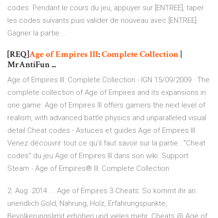
codes. Pendant le cours du jeu, appuyer sur [ENTREE], taper
les codes suivants puis valider de nouveau avec [ENTREE].
Gagner la partie ...
[REQ]
Age
of Empires
III
:
Complete
Collection
|
MrAntiFun ...
Age of Empires III: Complete Collection - IGN 15/09/2009 · The
complete collection of Age of Empires and its expansions in
one game. Age of Empires III offers gamers the next level of
realism, with advanced battle physics and unparalleled visual
detail Cheat codes - Astuces et guides Age of Empires III
Venez découvrir tout ce qu'il faut savoir sur la partie : "Cheat
codes" du jeu Age of Empires III dans son wiki. Support
Steam - Age of Empires® III: Complete Collection
2. Aug. 2014 ... Age of Empires 3 Cheats: So kommt ihr an
unendlich Gold, Nahrung, Holz, Erfahrungspunkte,
Bevölkerungslimit erhöhen und vieles mehr. Cheats @ Age of