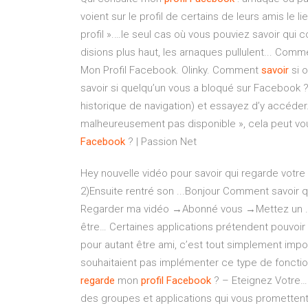
voient sur le profil de certains de leurs amis le l
profil ».…le seul cas où vous pouviez savoir qui
disions plus haut, les arnaques pullulent... Com
Mon Profil Facebook. Olinky. Comment
savoir
si 
savoir si quelqu’un vous a bloqué sur Facebook ?R
historique de navigation) et essayez d’y accéder
malheureusement pas disponible », cela peut vou
Facebook
? | Passion Net
Hey nouvelle vidéo pour savoir qui regarde votre pr
2)Ensuite rentré son ...Bonjour Comment savoir 
Regarder ma vidéo →Abonné vous →Mettez un 
être… Certaines applications prétendent pouvoir 
pour autant être ami, c’est tout simplement impos
souhaitaient pas implémenter ce type de fonctionna
regarde
mon
profil
Facebook
? – Eteignez Votre… 
des groupes et applications qui vous promettent