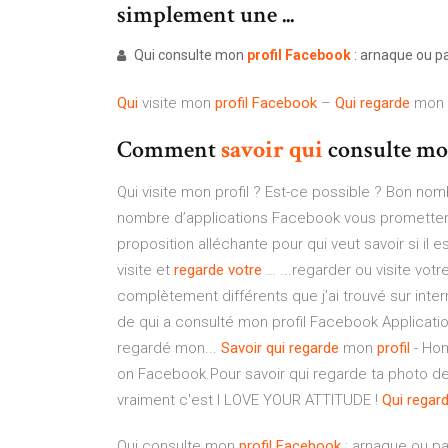
simplement une ...
Qui consulte mon
profil
Facebook
: arnaque ou pa
Qui
visite mon
profil
Facebook
–
Qui
regarde
mon
Comment
savoir
qui
consulte m
Qui visite mon profil ? Est-ce possible ? Bon nom
nombre d’applications Facebook vous promettent d
proposition alléchante pour qui veut savoir si il
visite et
regarde
votre
… ...regarder ou visite vot
complètement différents que j’ai trouvé sur intern
de qui a consulté mon profil Facebook Applicatio
regardé mon...
Savoir
qui
regarde
mon
profil
- Ho
on Facebook.Pour savoir qui regarde ta photo de p
vraiment c'est I LOVE YOUR ATTITUDE !
Qui
regar
Qui consulte mon
profil
Facebook
: arnaque ou p