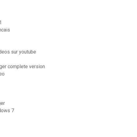
1
ncais
ideos sur youtube
rger complete version
deo
ger
ndows 7