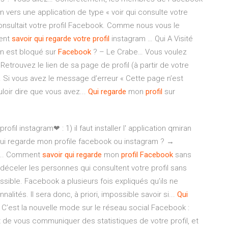
ien vers une application de type « voir qui consulte votre
 consultait votre profil Facebook. Comme nous vous le
ment
savoir
qui
regarde
votre
profil
instagram … Qui A Visité
on est bloqué sur
Facebook
? – Le Crabe… Vous voulez
etrouvez le lien de sa page de profil (à partir de votre
. Si vous avez le message d’erreur « Cette page n’est
loir dire que vous avez...
Qui
regarde
mon
profil
sur
ofil instagram❤ : 1) il faut installer l' application qmiran
qui regarde mon profile facebook ou instagram ? →
... Comment
savoir
qui
regarde
mon
profil
Facebook
sans
déceler les personnes qui consultent votre profil sans
sible. Facebook a plusieurs fois expliqués qu’ils ne
lités. Il sera donc, à priori, impossible savoir si...
Qui
C’est la nouvelle mode sur le réseau social Facebook :
 de vous communiquer des statistiques de votre profil, et