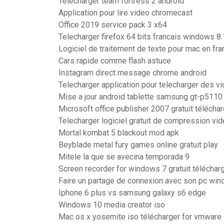
Télécharger team fortress 2 android
Application pour lire video chromecast
Office 2019 service pack 3 x64
Telecharger firefox 64 bits francais windows 8.
Logiciel de traitement de texte pour mac en fra
Cars rapide comme flash astuce
Instagram direct message chrome android
Telecharger application pour telecharger des v
Mise a jour android tablette samsung gt-p5110
Microsoft office publisher 2007 gratuit télécha
Telecharger logiciel gratuit de compression vi
Mortal kombat 5 blackout mod apk
Beyblade metal fury games online gratuit play
Mitele la que se avecina temporada 9
Screen recorder for windows 7 gratuit téléchar
Faire un partage de connexion avec son pc wi
Iphone 6 plus vs samsung galaxy s6 edge
Windows 10 media creator iso
Mac os x yosemite iso télécharger for vmware