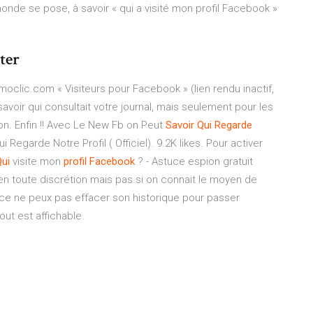
nde se pose, à savoir « qui a visité mon profil Facebook »
ter
oclic.com « Visiteurs pour Facebook » (lien rendu inactif,
savoir qui consultait votre journal, mais seulement pour les
ion. Enfin !! Avec Le New Fb on Peut
Savoir
Qui
Regarde
i Regarde Notre Profil ( Officiel). 9.2K likes. Pour activer
ui
visite mon
profil
Facebook
? - Astuce espion gratuit
en toute discrétion mais pas si on connait le moyen de
 face ne peux pas effacer son historique pour passer
out est affichable.