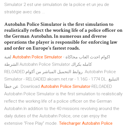
Simulator 2 est une simulation de la police et un jeu de
stratégie avec des ...
Autobahn Police Simulator is the first simulation to
realistically reflect the working life of a police officer on
the German Autobahn. In numerous and diverse
operations the player is responsible for enforcing law
and order on Europe's fastest roads.
لعبة
Autobahn
Police
Simulator
- اكوام احدث العاب محاكاة
الشرطة Autobahn Police Simulator كامله بكراك
RELOADED.روابط التحميل المباشر من أكوام. Autobahn Police
Simulator - RELOADED.akoam.net.rar - 1.16G - 1774 DL. التبليغ
عن خطأ. Download
Autobahn
Police
Simulator
-RELOADED
Autobahn Police Simulator is the first simulation to realistically
reflect the working life of a police officer on the German
Autobahn.In addition to the 40 missions revolving around the
daily duties of the Autobahn Police, one can enjoy the
extensive “Free Play” mode.
Telecharger
Autobahn
Police