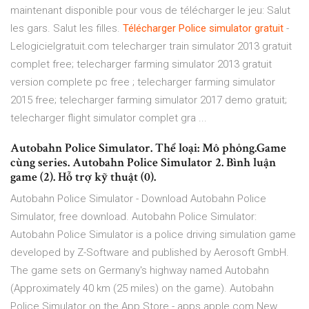
maintenant disponible pour vous de télécharger le jeu: Salut
les gars. Salut les filles.
Télécharger
Police
simulator
gratuit
-
Lelogicielgratuit.com telecharger train simulator 2013 gratuit
complet free; telecharger farming simulator 2013 gratuit
version complete pc free ; telecharger farming simulator
2015 free; telecharger farming simulator 2017 demo gratuit;
telecharger flight simulator complet gra ...
Autobahn Police Simulator. Thể loại: Mô phỏng.Game
cùng series. Autobahn Police Simulator 2. Bình luận
game (2). Hỗ trợ kỹ thuật (0).
Autobahn Police Simulator - Download Autobahn Police
Simulator, free download. Autobahn Police Simulator:
Autobahn Police Simulator is a police driving simulation game
developed by Z-Software and published by Aerosoft GmbH.
The game sets on Germany's highway named Autobahn
(Approximately 40 km (25 miles) on the game). ‎Autobahn
Police Simulator on the App Store - apps.apple.com New