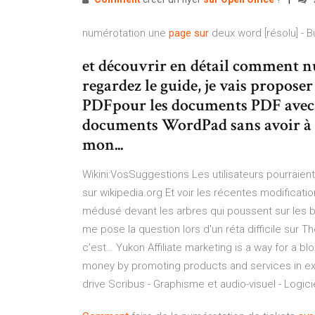
numérotation une
page
sur
deux word [résolu] - Bu
et découvrir en détail comment 
regardez le guide, je vais proposer
PDFpour les documents PDF avec 
documents WordPad sans avoir à im
mon...
Wikini:VosSuggestions
Les utilisateurs pourraie
sur wikipedia.org Et voir les récentes modificati
médusé devant les arbres qui poussent sur les blo
me pose la question lors d'un réta difficile sur The
c'est…
Yukon
Affiliate marketing is a way for a b
money by promoting products and services in ex
drive
Scribus - Graphisme et audio-visuel - Logici