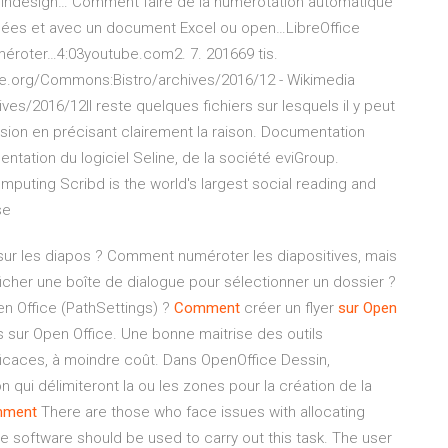
indesign…
Comment faire de la numérotation automatique
données et avec un document Excel ou open…LibreOffice
éroter…4:03youtube.com2. 7. 201669 tis.
office.org/Commons:Bistro/archives/2016/12 - Wikimedia
/2016/12Il reste quelques fichiers sur lesquels il y peut
sion en précisant clairement la raison.
Documentation
ntation du logiciel Seline, de la société eviGroup.
omputing
Scribd is the world's largest social reading and
se
ur les diapos ? Comment numéroter les diapositives, mais
cher une boîte de dialogue pour sélectionner un dossier ?
en Office (PathSettings) ?
Comment
créer un flyer
sur
Open
s sur Open Office. Une bonne maitrise des outils
ficaces, à moindre coût. Dans OpenOffice Dessin,
 qui délimiteront la ou les zones pour la création de la
ment
There are those who face issues with allocating
 software should be used to carry out this task. The user