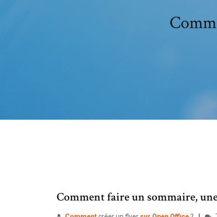
Commen
Comment faire un sommaire, une ta
Comment
créer un flyer
sur
Open
Office
?