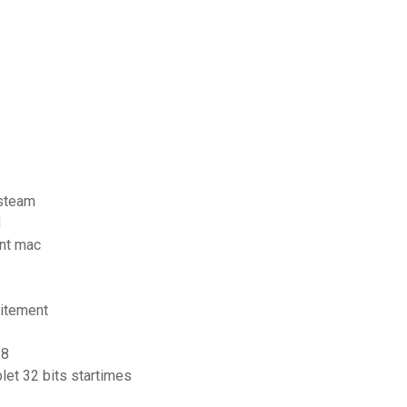
 steam
d
ent mac
uitement
 8
let 32 bits startimes