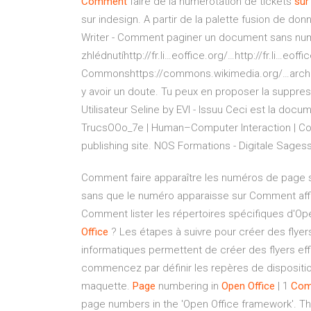
Comment
faire de la numérotation de tickets
sur
sur indesign. A partir de la palette fusion de 
Writer - Comment paginer un document sans num
zhlédnutíhttp://fr.li…eoffice.org/…http://fr.li…e
Commonshttps://commons.wikimedia.org/…archives
y avoir un doute. Tu peux en proposer la suppres
Utilisateur Seline by EVI - Issuu
Ceci est la docume
TrucsOOo_7e | Human–Computer Interaction | C
publishing site.
NOS Formations - Digitale Sages
Comment faire apparaître les numéros de page s
sans que le numéro apparaisse sur Comment affi
Comment lister les répertoires spécifiques d'Op
Office
? Les étapes à suivre pour créer des flyer
informatiques permettent de créer des flyers ef
commencez par définir les repères de disposition
maquette.
Page
numbering in
Open
Office
| 1
Com
page numbers in the 'Open Office framework'. The