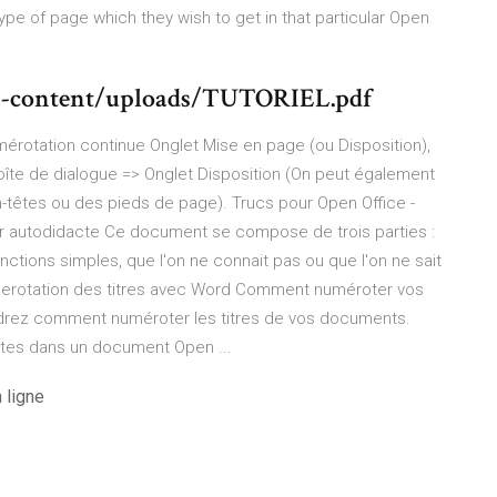
type of page which they wish to get in that particular Open
p-content/uploads/TUTORIEL.pdf
érotation continue Onglet Mise en page (ou Disposition),
oîte de dialogue => Onglet Disposition (On peut également
n-têtes ou des pieds de page). Trucs pour Open Office -
r autodidacte Ce document se compose de trois parties :
ctions simples, que l'on ne connait pas ou que l'on ne sait
 Numerotation des titres avec Word Comment numéroter vos
endrez comment numéroter les titres de vos documents.
extes dans un document Open ...
 ligne