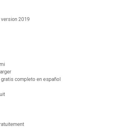
t version 2019
ami
arger
 gratis completo en español
uit
ratuitement