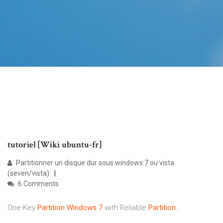
tutoriel [Wiki ubuntu-fr]
Partitionner un disque dur sous windows 7 ou vista
(seven/vista)
6 Comments
One-Key
Partition
Windows
7
with Reliable
Partition
…