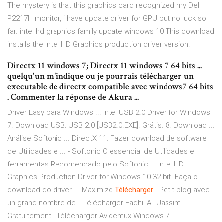
The mystery is that this graphics card recognized my Dell
P2217H monitor, i have update driver for GPU but no luck so
far. intel hd graphics family update windows 10 This download
installs the Intel HD Graphics production driver version.
Directx 11 windows 7; Directx 11 windows 7 64 bits ...
quelqu'un m'indique ou je pourrais télécharger un
executable de directx compatible avec windows7 64 bits
. Commenter la réponse de Akura ...
Driver Easy para Windows ... Intel USB 2.0 Driver for Windows
7. Download USB: USB 2.0 [USB2.0.EXE]. Grátis. 8. Download ...
Análise Softonic ... DirectX 11. Fazer download de software
de Utilidades e ... - Softonic O essencial de Utilidades e
ferramentas Recomendado pelo Softonic ... Intel HD
Graphics Production Driver for Windows 10 32-bit. Faça o
download do driver ...
Maximize
Télécharger
- Petit blog avec
un grand nombre de…
Télécharger Fadhil AL Jassim
Gratuitement | Télécharger Avidemux Windows 7