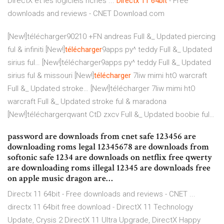
DirectX et les logiciels riches ...
Directx
11
64bit
- Free
downloads and reviews - CNET Download.com
[New!]télécharger90210 +FN andreas Full &_ Updated piercing
ful & infiniti
[New!]
télécharger
9apps py^ teddy Full &_ Updated
sirius ful…
[New!]télécharger9apps py^ teddy Full &_ Updated
sirius ful & missouri
[New!]
télécharger
7liw mimi htO warcraft
Full &_ Updated stroke…
[New!]télécharger 7liw mimi htO
warcraft Full &_ Updated stroke ful & maradona
[New!]téléchargerqwant CtD zxcv Full &_ Updated boobie ful…
password are downloads from cnet safe 123456 are
downloading roms legal 12345678 are downloads from
softonic safe 1234 are downloads on netflix free qwerty
are downloading roms illegal 12345 are downloads free
on apple music dragon are…
Directx 11 64bit - Free downloads and reviews - CNET ...
directx 11 64bit free download - DirectX 11 Technology
Update, Crysis 2 DirectX 11 Ultra Upgrade, DirectX Happy