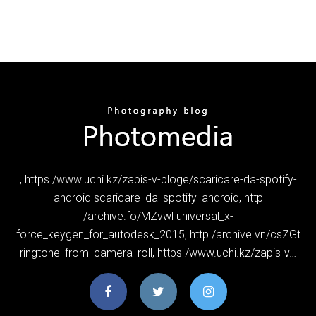
, https /www.uchi.kz/zapis-v-bloge/scaricare-da-spotify-
android scaricare_da_spotify_android, http
/archive.fo/MZvwl universal_x-
force_keygen_for_autodesk_2015, http /archive.vn/csZGt
ringtone_from_camera_roll, https /www.uchi.kz/zapis-v…