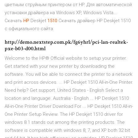
цветным струйным принтером от HP. Для автоматической
установки драйвера на Windows XP, Windows Vista...
Скачать
HP
Deskjet
1510
Скачать драйвер HP Deskjet 1510
с официального сайта.
http://demo.nextstep.com.pk/fg6yhrl/pci-lan-realtek-
pxe-b03-d00.html
Welcome to the HP® Official website to setup your printer.
Get started with your new printer by downloading the
software. You will be able to connect the printer to a network
and print across devices. ... HP Deskjet 1510 All-in-One Printer.
Need help? Get support. United States - English Select a
location and language. Australia - English ... HP Deskjet 1510
All-in-One Printer Driver Download For ... HP Deskjet 1510 All-in-
One Printer Setup Review. The HP Deskjet 1510 driver for
windows 8.1 stands out among the printing products. The
software is compatible with windows 8, 7, and XP both 32 bit