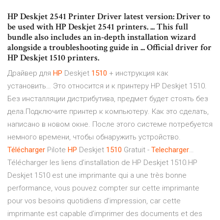
HP Deskjet 2541 Printer Driver latest version: Driver to
be used with HP Deskjet 2541 printers. ... This full
bundle also includes an in-depth installation wizard
alongside a troubleshooting guide in ... Official driver for
HP Deskjet 1510 printers.
Драйвер для
HP
Deskjet
1510
+ инструкция как
установить… Это относится и к принтеру HP Deskjet 1510.
Без инсталляции дистрибутива, предмет будет стоять без
дела.Подключите принтер к компьютеру. Как это сделать,
написано в новом окне. После этого системе потребуется
немного времени, чтобы обнаружить устройство.
Télécharger
Pilote
HP
Deskjet
1510
Gratuit -
Telecharger
…
Télécharger les liens d’installation de HP Deskjet 1510.HP
Deskjet 1510 est une imprimante qui a une très bonne
performance, vous pouvez compter sur cette imprimante
pour vos besoins quotidiens d’impression, car cette
imprimante est capable d’imprimer des documents et des