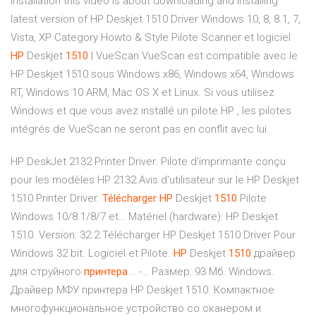
installation this video is about downloading and installing
latest version of HP Deskjet 1510 Driver Windows 10, 8, 8.1, 7,
Vista, XP Category Howto & Style Pilote Scanner et logiciel
HP
Deskjet
1510
| VueScan VueScan est compatible avec le
HP Deskjet 1510 sous Windows x86, Windows x64, Windows
RT, Windows 10 ARM, Mac OS X et Linux. Si vous utilisez
Windows et que vous avez installé un pilote HP , les pilotes
intégrés de VueScan ne seront pas en conflit avec lui.
HP DeskJet 2132 Printer Driver. Pilote d'imprimante conçu
pour les modèles HP 2132.Avis d'utilisateur sur le HP Deskjet
1510 Printer Driver.
Télécharger
HP
Deskjet
1510
Pilote
Windows 10/8.1/8/7 et… Matériel (hardware): HP Deskjet
1510. Version: 32.2.Télécharger HP Deskjet 1510 Driver Pour
Windows 32 bit. Logiciel et Pilote.
HP
Deskjet
1510
драйвер
для струйного
принтера
... -… Размер: 93 Мб. Windows.
Драйвер МФУ принтера HP Deskjet 1510. Компактное
многофункциональное устройство со сканером и