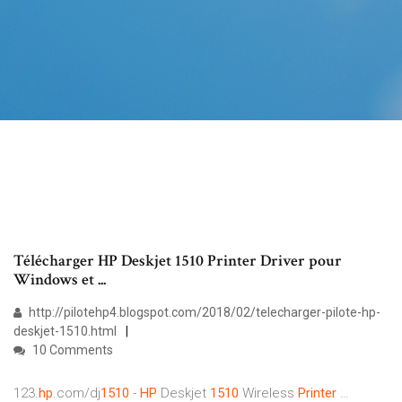
Télécharger HP Deskjet 1510 Printer Driver pour
Windows et ...
http://pilotehp4.blogspot.com/2018/02/telecharger-pilote-hp-
deskjet-1510.html
10 Comments
123.
hp
.com/dj
1510
-
HP
Deskjet
1510
Wireless
Printer
…