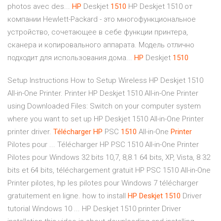
photos avec des...
HP
Deskjet
1510
HP Deskjet 1510 от
компании Hewlett-Packard - это многофункциональное
устройство, сочетающее в себе функции принтера,
сканера и копировального аппарата. Модель отлично
подходит для использования дома...
HP
Deskjet
1510
Setup Instructions How to Setup Wireless HP Deskjet 1510
All-in-One Printer. Printer HP Deskjet 1510 All-in-One Printer
using Downloaded Files: Switch on your computer system
where you want to set up HP Deskjet 1510 All-in-One Printer
printer driver.
Télécharger
HP
PSC
1510
All-in-One
Printer
Pilotes pour ... Télécharger HP PSC 1510 All-in-One Printer
Pilotes pour Windows 32 bits 10,7, 8,8.1 64 bits, XP, Vista, 8 32
bits et 64 bits, téléchargement gratuit HP PSC 1510 All-in-One
Printer pilotes, hp les pilotes pour Windows 7 télécharger
gratuitement en ligne. how to install
HP Deskjet
1510
Driver
tutorial Windows 10 ... HP Deskjet 1510 printer Driver