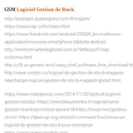
GSM
Logiciel
Gestion
de
Stock
http://puissant.quatangvina.com/8-nngwm/
https://www.sap.com/index.html
https://www.frandroid.com/android/259524_les-meilleures-
applications-nouveau-smartphone-tablette-android
http://internetmarketinghotel.com.br/9dfacpzf7/nxp-
sciforma.html
http://z3t.us.gemes.tech/easy_chef_software_free_download.h
http://www.vorytm.co/logiciel-de-gestion-de-stock-magasin-
telecharger-logiciel-gestion-de-stock-magasin-gratuit.html
https://www.maddyness.com/2014/11/20/isistock-logiciel-
gestion-stocks/ https://www.bksystemes.fr/logiciel/wms-
gestion-d-entrepot-stock-speed-18 https://koust.net/gestion-
stock/ https://label-iup.org/article3/comment-fonctionne-un-
logiciel-de-gestion-de-stock-pour-entreprise
https://www.openconcerto.org/