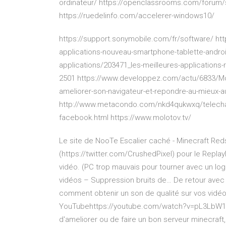
ordinateur/ https://openclassrooms.com/forum/
https://ruedelinfo.com/accelerer-windows10/
https://support.sonymobile.com/fr/software/ ht
applications-nouveau-smartphone-tablette-androi
applications/203471_les-meilleures-applications-r
2501 https://www.developpez.com/actu/6833/Mozill
ameliorer-son-navigateur-et-repondre-au-mieux-au
http://www.metacondo.com/nkd4qukwxq/telecharg
facebook.html https://www.molotov.tv/
Le site de NooTe
Escalier caché - Minecraft Re
(https://twitter.com/CrushedPixel) pour le ReplayMo
vidéo. (PC trop mauvais pour tourner avec un log
vidéos – Suppression bruits de…
De retour avec u
comment obtenir un son de qualité sur vos vidéo
YouTubehttps://youtube.com/watch?v=pL3LbW1spIQ
d'ameliorer ou de faire un bon serveur minecraft, l