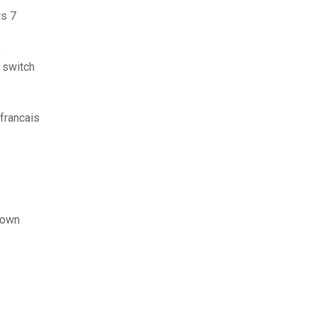
ws 7
0
 switch
 francais
down