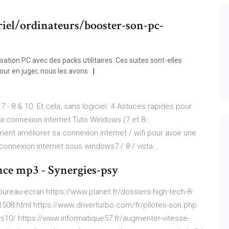
iel/ordinateurs/booster-son-pc-
sation PC avec des packs utilitaires. Ces suites sont-elles
our en juger, nous les avons
 8 & 10. Et cela, sans logiciel. 4 Astuces rapides pour
a connexion internet Tuto Windows (7 et 8…
 améliorer sa connexion internet / wifi pour avoir une
 connexion internet sous windows7 / 8 / vista...
nce mp3 - Synergies-psy
ureau-ecran https://www.planet.fr/dossiers-high-tech-8-
508.html https://www.driverturbo.com/fr/pilotes-son.php
s10/ https://www.informatique57.fr/augmenter-vitesse-