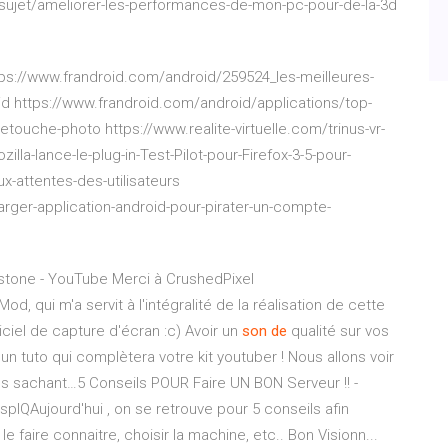
sujet/ameliorer-les-performances-de-mon-pc-pour-de-la-3d
tps://www.frandroid.com/android/259524_les-meilleures-
d https://www.frandroid.com/android/applications/top-
etouche-photo https://www.realite-virtuelle.com/trinus-vr-
a-lance-le-plug-in-Test-Pilot-pour-Firefox-3-5-pour-
x-attentes-des-utilisateurs
er-application-android-pour-pirater-un-compte-
dstone - YouTube
Merci à CrushedPixel
d, qui m'a servit à l'intégralité de la réalisation de cette
iciel de capture d'écran :c)
Avoir un
son
de
qualité sur vos
n tuto qui complètera votre kit youtuber ! Nous allons voir
s sachant…5 Conseils POUR Faire UN BON Serveur !! -
Aujourd'hui , on se retrouve pour 5 conseils afin
e faire connaitre, choisir la machine, etc.. Bon Visionn...