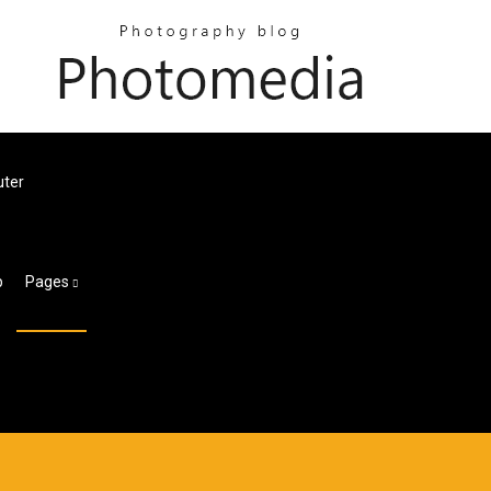
uter
p
Pages