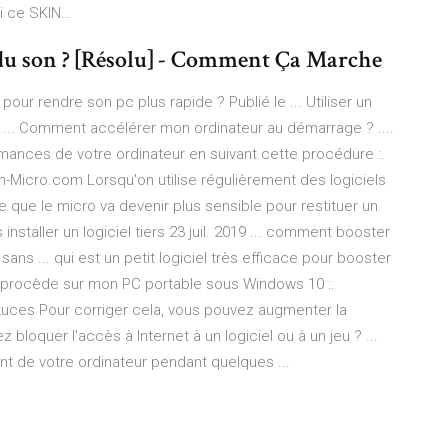
ai ce SKIN…
du son ? [Résolu] - Comment Ça Marche
ur rendre son pc plus rapide ? Publié le ... Utiliser un
 ... Comment accélérer mon ordinateur au démarrage ? ....
mances de votre ordinateur en suivant cette procédure :.
Micro.com Lorsqu'on utilise régulièrement des logiciels
 que le micro va devenir plus sensible pour restituer un
 installer un logiciel tiers 23 juil. 2019 ... comment booster
ans ... qui est un petit logiciel très efficace pour booster
e procède sur mon PC portable sous Windows 10 :.
Astuces Pour corriger cela, vous pouvez augmenter la
 bloquer l'accès à Internet à un logiciel ou à un jeu ? ...
t de votre ordinateur pendant quelques ...