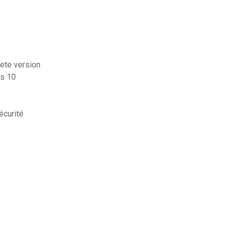
lete version
ws 10
écurité