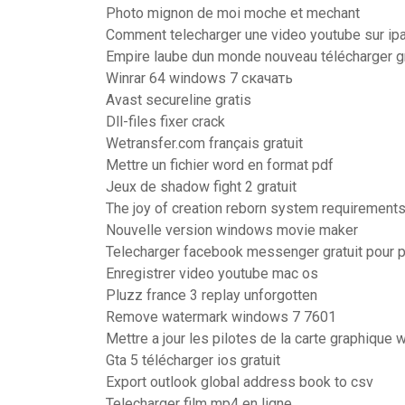
Photo mignon de moi moche et mechant
Comment telecharger une video youtube sur ipa
Empire laube dun monde nouveau télécharger g
Winrar 64 windows 7 скачать
Avast secureline gratis
Dll-files fixer crack
Wetransfer.com français gratuit
Mettre un fichier word en format pdf
Jeux de shadow fight 2 gratuit
The joy of creation reborn system requirement
Nouvelle version windows movie maker
Telecharger facebook messenger gratuit pour 
Enregistrer video youtube mac os
Pluzz france 3 replay unforgotten
Remove watermark windows 7 7601
Mettre a jour les pilotes de la carte graphique
Gta 5 télécharger ios gratuit
Export outlook global address book to csv
Telecharger film mp4 en ligne