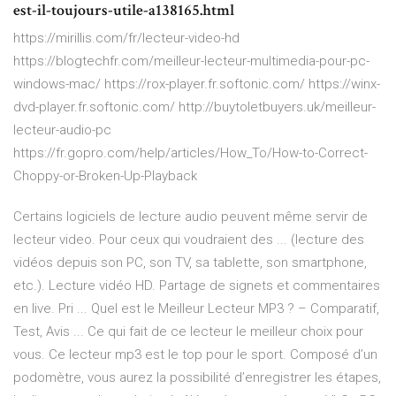
est-il-toujours-utile-a138165.html
https://mirillis.com/fr/lecteur-video-hd
https://blogtechfr.com/meilleur-lecteur-multimedia-pour-pc-
windows-mac/ https://rox-player.fr.softonic.com/ https://winx-
dvd-player.fr.softonic.com/ http://buytoletbuyers.uk/meilleur-
lecteur-audio-pc
https://fr.gopro.com/help/articles/How_To/How-to-Correct-
Choppy-or-Broken-Up-Playback
Certains logiciels de lecture audio peuvent même servir de
lecteur video. Pour ceux qui voudraient des ... (lecture des
vidéos depuis son PC, son TV, sa tablette, son smartphone,
etc.). Lecture vidéo HD. Partage de signets et commentaires
en live. Pri ... Quel est le Meilleur Lecteur MP3 ? – Comparatif,
Test, Avis ... Ce qui fait de ce lecteur le meilleur choix pour
vous. Ce lecteur mp3 est le top pour le sport. Composé d’un
podomètre, vous aurez la possibilité d’enregistrer les étapes,