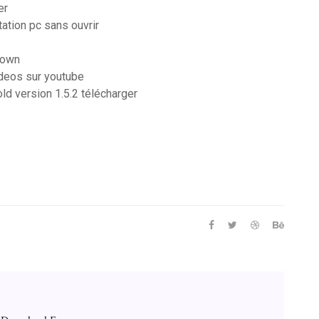
er
ation pc sans ouvrir
down
ideos sur youtube
ld version 1.5.2 télécharger