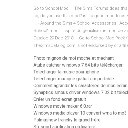
Go to School Mod — The Sims Forums does this mo
so, do you use this mod? is it a good mod to u
... - Around the Sims 4 School Accessories | Acc
School" mod! | Inspiré du génialissime mod de Z
Catalog 29 Dec 2018 ... Go to School Mod Pack fo
TheSimsCatalog.com is not endorsed by or affiliat
Photo mignon de moi moche et mechant
Atube catcher windows 7 64 bits télécharger
Telecharger la music pour iphone
Telecharger musique gratuit sur portable
Comment agrandir les caractères de mon écran
Synaptics smbus driver windows 7 32 bit téléc
Créer un fond ecran gratuit
Windows movie maker 6.0.rar
Windows media player 10 convert wma to mp3
Palmashow francky le grand frère
Sfr sport application ordinateur