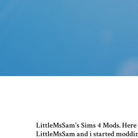
LittleMsSam's Sims 4 Mods. Here y
LittleMsSam and i started moddin