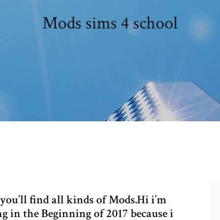
Mods sims 4 school
ou’ll find all kinds of Mods.Hi i’m
g in the Beginning of 2017 because i