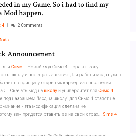
eeded in my Game. So i had to find my
a Mod happen.
с
4
2 Comments
Mods
ck Announcement
bu для
Симс
… Новый мод Симс 4: Пора в школу!
ов в школу и посещать занятия. Для работы мода нужно
аботает по принципу открытых карьер из дополнения.
ак... Скачать мод на
школу
и университет для
Симс
4
е под названием "Мод на школу" для Симс 4 ставят не
поминание - эта модификация сделана не
этому вам придется ставить ее на свой страх...
Sims
4