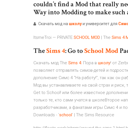
couldn’t find a Mod that really n
Way into Modding to make such 
Скачать мод на
школу
и университет для
Сим
ItsmeTroi — PRIVATE
SCHOOL
MOD
| The
Sims
4
The
Sims
4
: Go to
School
Mod
Pa
Скачать мод The
Sims
4
: Пора в
школу
! от Zer
позволяет отправлять симов-детей и подростк
дополнение Симс 4 "На работу!", так как он р
Мод вы устанавливаете на свой страх и риск, т
Get to School! или более известное дополнени
только те, кто сами учатся в школеВторое на
разработчиками, а фанатами игры Симс 4 и по
Downloads - '
school
' | The Sims Resource