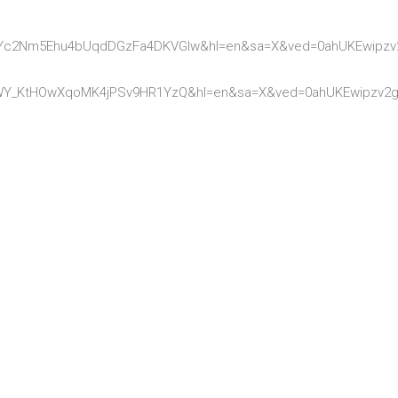
3QYc2Nm5Ehu4bUqdDGzFa4DKVGlw&hl=en&sa=X&ved=0ahUKEwip
1iWY_KtHOwXqoMK4jPSv9HR1YzQ&hl=en&sa=X&ved=0ahUKEwipzv