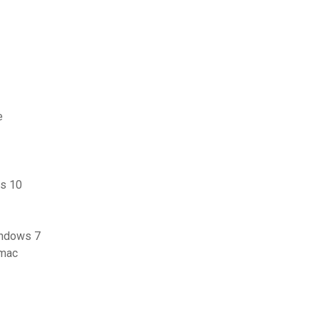
e
ws 10
indows 7
 mac