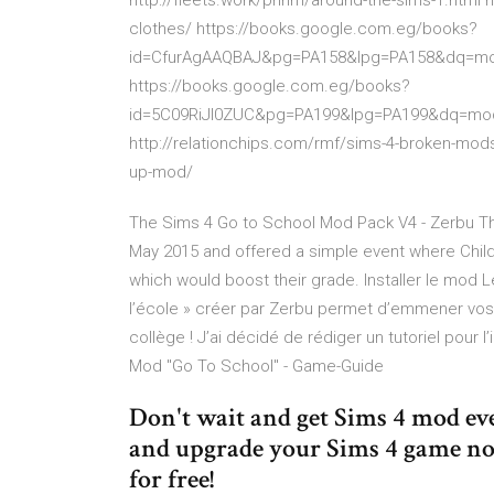
http://fleets.work/phnm/around-the-sims-1.html 
clothes/ https://books.google.com.eg/books?
id=CfurAgAAQBAJ&pg=PA158&lpg=PA158&dq=m
https://books.google.com.eg/books?
id=5C09RiJl0ZUC&pg=PA199&lpg=PA199&dq=m
http://relationchips.com/rmf/sims-4-broken-mod
up-mod/
The Sims 4 Go to School Mod Pack V4 - Zerbu Th
May 2015 and offered a simple event where Chil
which would boost their grade. Installer le mod
l’école » créer par Zerbu permet d’emmener vos Si
collège ! J’ai décidé de rédiger un tutoriel pour 
Mod "Go To School" - Game-Guide
Don't wait and get Sims 4 mod ev
and upgrade your Sims 4 game no
for free!