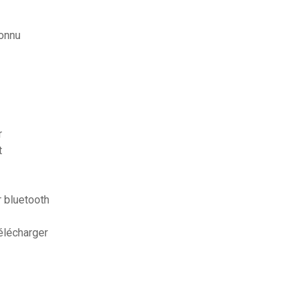
onnu
r
t
r bluetooth
télécharger