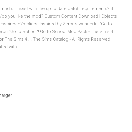
d still exist with the up to date patch requirements? if
se/do you like the mod? Custom Content Download | Objects
essoires d'écoliers. Inspired by Zerbu's wonderful "Go to
erbu "Go to School"! Go to School Mod Pack - The Sims 4
r The Sims 4 ... The Sims Catalog - All Rights Reserved .
ed with ...
harger