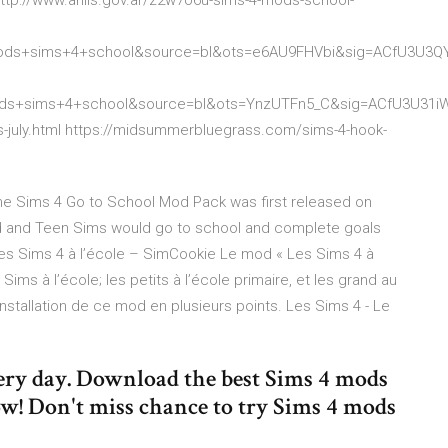
http://www.anlis.gov.ar/z2w7o6u-sims-4-mods-school-
ods+sims+4+school&source=bl&ots=e6AU9FHVbi&sig=ACfU3U
ods+sims+4+school&source=bl&ots=YnzUTFn5_C&sig=ACfU3U3
s-july.html https://midsummerbluegrass.com/sims-4-hook-
e Sims 4 Go to School Mod Pack was first released on
d and Teen Sims would go to school and complete goals
 Les Sims 4 à l’école – SimCookie Le mod « Les Sims 4 à
ms à l’école; les petits à l’école primaire, et les grand au
l’installation de ce mod en plusieurs points. Les Sims 4 - Le
ery day. Download the best Sims 4 mods
w! Don't miss chance to try Sims 4 mods