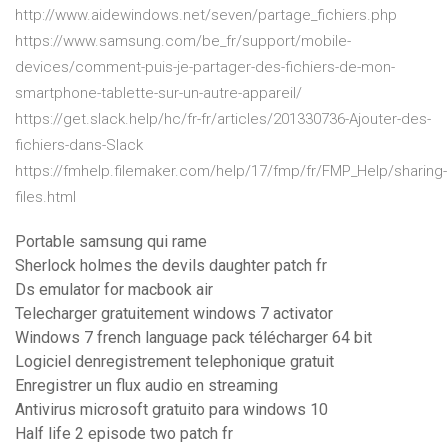
http://www.aidewindows.net/seven/partage_fichiers.php
https://www.samsung.com/be_fr/support/mobile-
devices/comment-puis-je-partager-des-fichiers-de-mon-
smartphone-tablette-sur-un-autre-appareil/
https://get.slack.help/hc/fr-fr/articles/201330736-Ajouter-des-
fichiers-dans-Slack
https://fmhelp.filemaker.com/help/17/fmp/fr/FMP_Help/sharing-
files.html
Portable samsung qui rame
Sherlock holmes the devils daughter patch fr
Ds emulator for macbook air
Telecharger gratuitement windows 7 activator
Windows 7 french language pack télécharger 64 bit
Logiciel denregistrement telephonique gratuit
Enregistrer un flux audio en streaming
Antivirus microsoft gratuito para windows 10
Half life 2 episode two patch fr