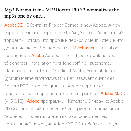
Mp3 Normalizer - MP3Doctor PRO 2 normalizes the
mp3s one by one…
Adobe
XD
| ВКонтакте Project Comet is now Adobe. A new
experience in user experience.Ребят, Xd есть бесплатная?
торрент? Потому что пробный период у меня истек, и что
делать не знаю. Все перезализ.
Télécharger
l'installation
hors ligne de
Adobe
Acrobat… Lien direct download pour
télécharger l'installation hors ligne (offline), autonome,
standalone du lecteur PDF officiel Adobe Acrobat Reader
(gratuit).Même si Windows 8, 8.1 et 10 savent ouvrir des
fichiers PDF, le logiciel gratuit d’ Adobe apporte des
fonctionnalités supplémentaires et est parfois...
Adobe
XD
CC
(v15.0.12) -
Adobe
программы - Каталог… Описание: Adobe
XD CC - это новый творческий инструмент от компании
Adobe для проектирования высококачественных
прототиповС помощью Adobe XD CC любой желающий