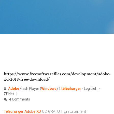
https://www.freesoftwarefiles.com/development/adobe-
xd-2018-free-download/
Adobe
Flash Player (
Windows
) à
télécharger
- Logiciel... -
ZDNet
4 Comments
Télécharger
Adobe
XD
CC GRATUIT gratuitement