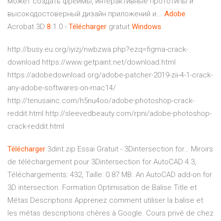
может создать фреймы, интерактивные прототипы и
высокодостоверный дизайн приложений и...
Adobe
Acrobat 3D
8
.1.0 -
Télécharger
gratuit
Windows
http://busy.eu.org/iyizj/nwbzwa.php?ezq=figma-crack-
download https://www.getpaint.net/download.html
https://adobedownload.org/adobe-patcher-2019-zii-4-1-crack-
any-adobe-softwares-on-mac14/
http://tenusainc.com/h5nu4oo/adobe-photoshop-crack-
reddit.html http://sleevedbeauty.com/rpni/adobe-photoshop-
crack-reddit.html
Télécharger
3dint.zip Essai Gratuit - 3Dintersection for…
Miroirs
de téléchargement pour 3Dintersection for AutoCAD 4.3,
Téléchargements: 432, Taille: 0.87 MB. An AutoCAD add-on for
3D intersection.
Formation Optimisation de Balise Title et
Métas Descriptions
Apprenez comment utiliser la balise et
les métas descriptions chères à Google. Cours privé de chez