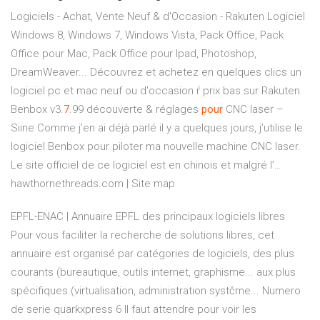
Logiciels - Achat, Vente Neuf & d'Occasion - Rakuten
Logiciel
Windows 8, Windows 7, Windows Vista, Pack Office, Pack
Office pour Mac, Pack Office pour Ipad, Photoshop,
DreamWeaver... Découvrez et achetez en quelques clics un
logiciel pc et mac neuf ou d'occasion ŕ prix bas sur Rakuten.
Benbox v3.
7
.99 découverte & réglages
pour
CNC laser –
Siine
Comme j’en ai déjà parlé il y a quelques jours, j’utilise le
logiciel Benbox pour piloter ma nouvelle machine CNC laser.
Le site officiel de ce logiciel est en chinois et malgré l’…
hawthornethreads.com | Site map
EPFL-ENAC | Annuaire EPFL des principaux logiciels libres
Pour vous faciliter la recherche de solutions libres, cet
annuaire est organisé par catégories de logiciels, des plus
courants (bureautique, outils internet, graphisme... aux plus
spécifiques (virtualisation, administration systčme...
Numero
de serie quarkxpress 6
Il faut attendre pour voir les