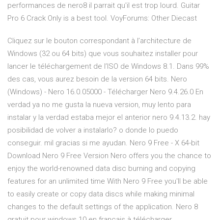
performances de nero8 il parrait qu'il est trop lourd. Guitar
Pro 6 Crack Only is a best tool.
VoyForums: Other Diecast
Cliquez sur le bouton correspondant à l’architecture de
Windows (32 ou 64 bits) que vous souhaitez installer pour
lancer le téléchargement de l’ISO de Windows 8.1. Dans 99%
des cas, vous aurez besoin de la version 64 bits. Nero
(Windows) - Nero 16.0.05000 - Télécharger Nero 9.4.26.0 En
verdad ya no me gusta la nueva version, muy lento para
instalar y la verdad estaba mejor el anterior nero 9.4.13.2. hay
posibilidad de volver a instalarlo? o donde lo puedo
conseguir. mil gracias si me ayudan. Nero 9 Free - X 64-bit
Download Nero 9 Free Version Nero offers you the chance to
enjoy the world-renowned data disc burning and copying
features for an unlimited time With Nero 9 Free you'll be able
to easily create or copy data discs while making minimal
changes to the default settings of the application. Nero 8
gratuit pour windows 10 en francais à télécharger ...