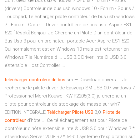
Controleur de bus usb windows 7 64 bits - Forum - Pilotes
(drivers) Controleur de bus usb windows 10 - Forum - Souris /
Touchpad; Telecharger pilote controleur de bus usb windows
7 - Forum - Carte ... Driver contrôleur de bus usb. Aspire ES1-
520 [Résolu] Bonjour Je Cherche un Pilote D'un contrôleur de
Bus Usb 3 pour un ordinateur portable Acer Aspire ES1-520
Qui normalement est en Windows 10 mais est retourner en
Windows 7 le Numéros d ... USB 3.0 Driver: Intel® USB 3.0
eXtensible Host Controller ...
telecharger
controleur
de
bus
sm — Download drivers ... Je
recherche le pilote driver de Easycap SM USB 007 windows 7
Professionnel Merci Kouwell KW-F2205(3.0) je cherche un
pilote pour controleur de stockage de masse sur win7
EDITION INTEGRALE
Télécharger
Pilote
USB
3,0:
Pilote
de
contrôleur
d'hôte ... Ce téléchargement est pour Pilote de
contrôleur d'hôte extensible Intel® USB 3.0 pour Windows 7 *
et windows Server 2008 R2 * 64-bit système d'exploitation sur