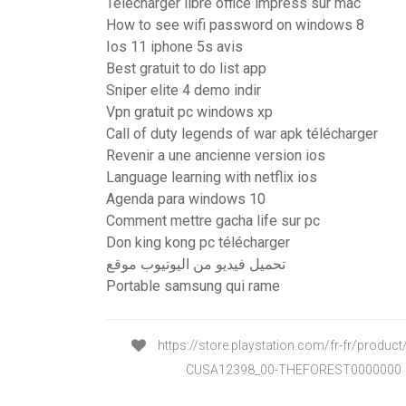
Telecharger libre office impress sur mac
How to see wifi password on windows 8
Ios 11 iphone 5s avis
Best gratuit to do list app
Sniper elite 4 demo indir
Vpn gratuit pc windows xp
Call of duty legends of war apk télécharger
Revenir a une ancienne version ios
Language learning with netflix ios
Agenda para windows 10
Comment mettre gacha life sur pc
Don king kong pc télécharger
تحميل فيديو من اليوتيوب موقع
Portable samsung qui rame
https://store.playstation.com/fr-fr/produc
CUSA12398_00-THEFOREST0000000