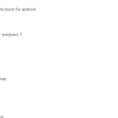
te burst for android
er windows 7
 mac
ur