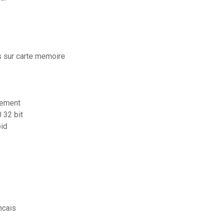
s sur carte memoire
nement
 32 bit
oid
ncais