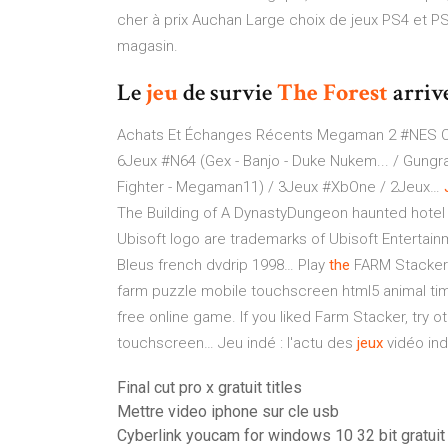
cher à prix Auchan Large choix de jeux PS4 et PS4
magasin.
Le
jeu
de survie
The Forest
arriv
Achats Et Échanges Récents Megaman 2 #NES Co
6Jeux #N64 (Gex - Banjo - Duke Nukem... / Gungr
Fighter - Megaman11) / 3Jeux #XbOne / 2Jeux…
The Building of A DynastyDungeon haunted hotel
Ubisoft logo are trademarks of Ubisoft Entertai
Bleus french dvdrip 1998…
Play
the
FARM Stacker 
farm puzzle mobile touchscreen html5 animal ti
free online game. If you liked Farm Stacker, tr
touchscreen…
Jeu indé : l'actu des
jeux
vidéo in
Final cut pro x gratuit titles
Mettre video iphone sur cle usb
Cyberlink youcam for windows 10 32 bit gratuit