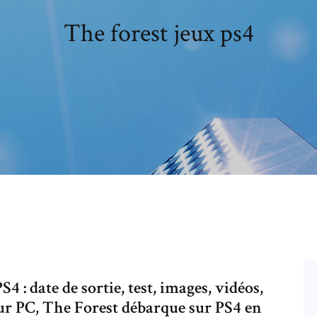
The forest jeux ps4
4 : date de sortie, test, images, vidéos,
t sur PC, The Forest débarque sur PS4 en