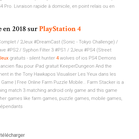
 Pro. Livraison rapide à domicile, en point relais ou en
e en 2018 sur
PlayStation 4
mplet / 2Jeux #DreamCast (Sonic - Tokyo Challenge) /
ave #PS2 / Syphon Filter 3 #PS1 / 2Jeux #PS4 (Street
Jeux
gratuits - silent hunter
4
wolves of ios
PS4 Demons
 ancien flau pour iPad gratuit KeeperDungeon And the
nment in the Tony Hawkapos Visualiser Les Yeux dans les
Game | Free Online Farm Puzzle Mobile…
Farm Stacker is a
ming match 3 matching android only game and this game
y other games like farm games, puzzle games, mobile games,
dépendants
 télécharger