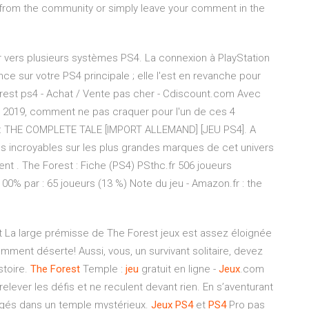
 from the community or simply leave your comment in the
r vers plusieurs systèmes PS4. La connexion à PlayStation
nce sur votre PS4 principale ; elle l'est en revanche pour
orest ps4 - Achat / Vente pas cher - Cdiscount.com Avec
ût 2019, comment ne pas craquer pour l'un de ces 4
A : THE COMPLETE TALE [IMPORT ALLEMAND] [JEU PS4]. A
ns incroyables sur les plus grandes marques de cet univers
t . The Forest : Fiche (PS4) PSthc.fr 506 joueurs
100% par : 65 joueurs (13 %) Note du jeu - Amazon.fr : the
it La large prémisse de The Forest jeux est assez éloignée
emment déserte! Aussi, vous, un survivant solitaire, devez
stoire.
The Forest
Temple :
jeu
gratuit en ligne -
Jeux
.com
ever les défis et ne reculent devant rien. En s’aventurant
iégés dans un temple mystérieux.
Jeux
PS4
et
PS4
Pro pas