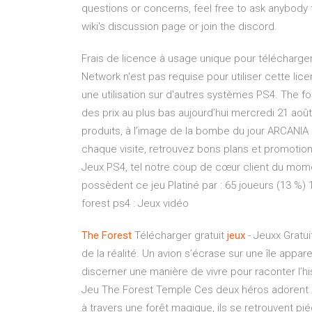
questions or concerns, feel free to ask anybody
wiki's discussion page or join the discord.
Frais de licence à usage unique pour télécharge
Network n'est pas requise pour utiliser cette lice
une utilisation sur d'autres systèmes PS4. The f
des prix au plus bas aujourd’hui mercredi 21 ao
produits, à l’image de la bombe du jour ARCANI
chaque visite, retrouvez bons plans et promotio
Jeux PS4, tel notre coup de cœur client du momen
possèdent ce jeu Platiné par : 65 joueurs (13 %) 
forest ps4 : Jeux vidéo
The Forest
Télécharger gratuit
jeux
- Jeuxx Gratu
de la réalité. Un avion s’écrase sur une île appar
discerner une manière de vivre pour raconter l’hi
Jeu The Forest Temple Ces deux héros adorent rel
à travers une forêt magique, ils se retrouvent p