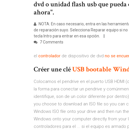
dvd o unidad flash usb que pueda 
ahora".
NOTA: En caso necesario, entra en las herramien
de reparación suyo. Selecciona Reparar equipo si no 
tecla Intro para entrar en esa opción.
7 Comments
el
controlador
de dispositivo de dvd
no
se
encue
Créer une clé
USB
bootable
Win
Colocamos el pendrive en el puerto USB HDMI (o
la forma para conectar un pendrive y comúnment
identifique, son de un color diferente por dentr
you choose to download an ISO file so you can cr
Windows ISO file onto your drive and then run t
Windows onto your computer directly from your U
controladores para el ... si el equipo es armado