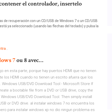
contener el controlador, insertelo
tas de recuperación con un CD/USB de Windows 7 o un CD/USB
está ya seleccionado (usando las flechas del teclado) y pulsa la
ntra
…
dows
7
ou 8 avec…
jo en esta parte, porque hay puertos HDMI que no tienen
e los HDMI cuando no tienen un escrito afuera que los
o). Windows USB/DVD Download Tool - Microsoft Store If
eate a bootable file from a DVD or USB drive, copy the
he Windows USB/DVD Download Tool. Then simply install
SB or DVD drive. al instalar windows 7 no encuentra los
 pero para instalar windows xp no dio ningun problema es