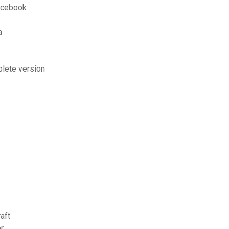
facebook
a
lete version
aft
r