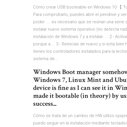
Cómo crear USB booteable en Windows 10 【 Tod
Para comprobarlo, puedes abrir el pendrive y ver
poder .... es necesario que se reúnan una serie 
instalar nuevo sistema operativo (no detecta na
instalación de Windows 7 y a instalar. ... 2 - Acti
porque a ... 3 - Reinicias de nuevo y si esta bie
tienes los controladores instalados para la lect
sistema de…
Windows Boot manager somehow s
Windows 7, Linux Mint and Ubun
device is fine as I can see it in W
made it bootable (in theory) by u
success...
Cómo se trata de un cambio de HW utilizo syspr
puedo seguir en la instalación mediante teclado