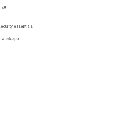
t 48
security essentials
r whatsapp