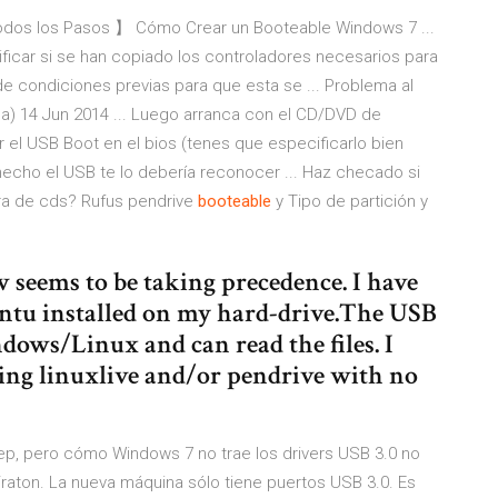
os los Pasos 】 Cómo Crear un Booteable Windows 7 ...
ificar si se han copiado los controladores necesarios para
de condiciones previas para que esta se ... Problema al
da) 14 Jun 2014 ... Luego arranca con el CD/DVD de
var el USB Boot en el bios (tenes que especificarlo bien
n hecho el USB te lo debería reconocer ... Haz checado si
ora de cds?
Rufus pendrive
booteable
y Tipo de partición y
eems to be taking precedence. I have
tu installed on my hard-drive.The USB
indows/Linux and can read the files. I
sing linuxlive and/or pendrive with no
ep, pero cómo Windows 7 no trae los drivers USB 3.0 no
/raton. La nueva máquina sólo tiene puertos USB 3.0. Es