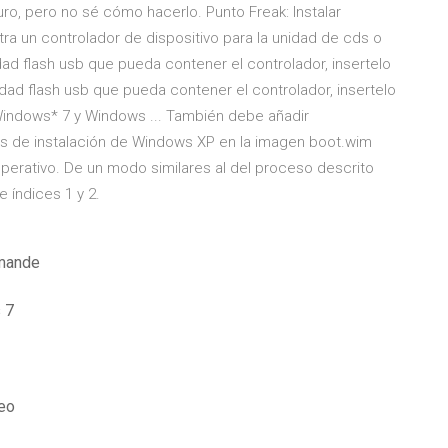
uro, pero no sé cómo hacerlo. Punto Freak: Instalar
 un controlador de dispositivo para la unidad de cds o
dad flash usb que pueda contener el controlador, insertelo
idad flash usb que pueda contener el controlador, insertelo
Windows* 7 y Windows ... También debe añadir
es de instalación de Windows XP en la imagen boot.wim
operativo. De un modo similares al del proceso descrito
 índices 1 y 2.
mmande
 7
deo