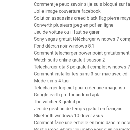
Comment je peux savoir si je suis bloqué sur 
Jolie image couverture facebook
Solution assassins creed black flag pierre may
Convertir plusieurs jpeg en pdf en ligne
Jeu de voiture ou il faut se garer
Sony vegas gratuit télécharger windows 7 comp
Fond décran noir windows 8.1
Comment telecharger power point gratuitement
Watch suits online gratuit season 2
Telecharger gta 3 pc gratuit complet windows 7
Comment installer les sims 3 sur mac avec cd
Mode sims 4 tuer
Telecharger logiciel pour créer une image iso
Google earth pro for android apk
The witcher 3 gratuit pc
Jeu de gestion de temps gratuit en français
Bluetooth windows 10 driver asus
Comment faire une echelle en bois dans minecr
Best games where you make your own characte