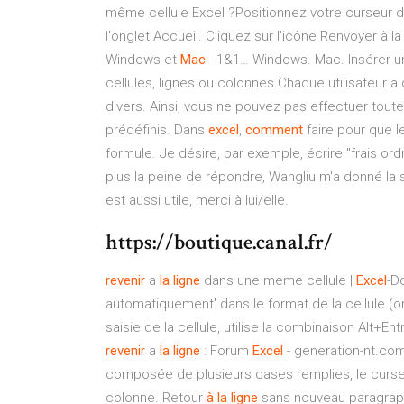
même cellule Excel ?Positionnez votre curseur da
l'onglet Accueil. Cliquez sur l'icône Renvoyer à 
Windows et
Mac
- 1&1… Windows. Mac. Insérer une
cellules, lignes ou colonnes.Chaque utilisateur a
divers. Ainsi, vous ne pouvez pas effectuer toute
prédéfinis. Dans
excel
,
comment
faire pour que le
formule. Je désire, par exemple, écrire "frais o
plus la peine de répondre, Wangliu m'a donné la 
est aussi utile, merci à lui/elle.
https://boutique.canal.fr/
revenir
a
la ligne
dans une meme cellule |
Excel
-D
automatiquement' dans le format de la cellule (ong
saisie de la cellule, utilise la combinaison Alt+
revenir
a
la ligne
: Forum
Excel
- generation-nt.com
composée de plusieurs cases remplies, le curseur
colonne. Retour
à
la ligne
sans nouveau paragraph