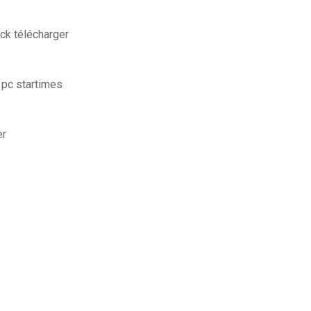
ck télécharger
pc startimes
er