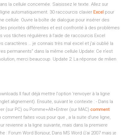
ns la cellule concernée. Saisissez le texte. Allez sur
la ligne automatiquement. 30 raccourcis clavier
Excel
pour
 cellule. Ouvre la boîte de dialogue pour insérer des
 des priorités différentes et est confronté à des problèmes
s vos tâches régulières à l’aide de raccourcis Excel
s caractères … je connais très mal excel et j'ai oublié la
rdres permanents" dans la même cellule.Update: Ce n'est
solution, merci beaucoup. Update 2: La réponse de milien
ownloads Il faut déjà mettre l'option 'renvoyer à la ligne
let alignement). Ensuite, suivant le contexte : - Dans la
Entrer (sur PC) ou Pomme+Alt+Entrer (sur MAC)
comment
 comment faites vous pour que , a la suite d'une ligne,
 revienne a la ligne suivante, mais dans la premiere
e : Forum Word Bonjour, Dans MS Word (j'ai 2007 mais je