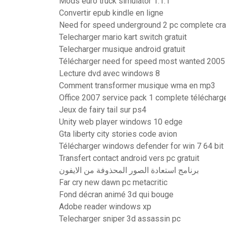
Mods euro truck simulator 1.1.1
Convertir epub kindle en ligne
Need for speed underground 2 pc complete cra
Telecharger mario kart switch gratuit
Telecharger musique android gratuit
Télécharger need for speed most wanted 2005 
Lecture dvd avec windows 8
Comment transformer musique wma en mp3
Office 2007 service pack 1 complete télécharg
Jeux de fairy tail sur ps4
Unity web player windows 10 edge
Gta liberty city stories code avion
Télécharger windows defender for win 7 64 bit
Transfert contact android vers pc gratuit
برنامج استعادة الصور المحذوفة من الايفون
Far cry new dawn pc metacritic
Fond décran animé 3d qui bouge
Adobe reader windows xp
Telecharger sniper 3d assassin pc