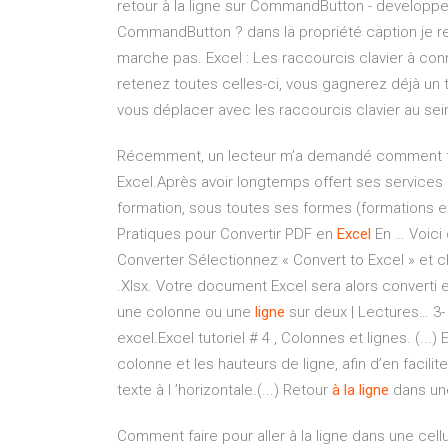
retour à la ligne sur CommandButton - developpe
CommandButton ? dans la propriété caption je r
marche pas. Excel : Les raccourcis clavier à conna
retenez toutes celles-ci, vous gagnerez déjà un
vous déplacer avec les raccourcis clavier au sei
Récemment, un lecteur m’a demandé comment fair
Excel.Après avoir longtemps offert ses service
formation, sous toutes ses formes (formations en 
Pratiques pour Convertir PDF en
Excel
En … Voici
Converter Sélectionnez « Convert to Excel » et 
.Xlsx. Votre document Excel sera alors convert
une colonne ou une
ligne
sur deux | Lectures… 3-
excel.Excel tutoriel # 4 , Colonnes et lignes. (...) 
colonne et les hauteurs de ligne, afin d’en facili
texte à l ’horizontale.(...) Retour
à
la
ligne
dans une
Comment faire pour aller à la ligne dans une cellu