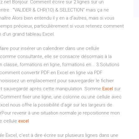
z.net Bonjour. Comment écrire sur 2 lignes sur un
entre : "VALIDER & CHR(10) & SELECTION" mais ça ne
ître Alors bien entendu il y en a d'autres, mais si vous
 temps précieux, particulièrement si vous retenez comment
n d'un grand tableau Excel.
e pour insérer un calendrier dans une cellule
s comme consultante, elle se consacre désormais à la
classe, formations en ligne, formations en... 3 Solutions
 comment convertir PDF en Excel en ligne via PDF
choisissez un emplacement pour sauvegarder le fichier
i et sauvegardé après cette manipulation. Somme
Excel
sur
 Comment fixer une ligne, une colonne ou une cellule avec
Excel nous offre la possibilité d’agir sur les largeurs de
terPour revenir à une situation normale je repositionne mon
 cellule
excel
le Excel, c'est à dire écrire sur plusieurs lignes dans une