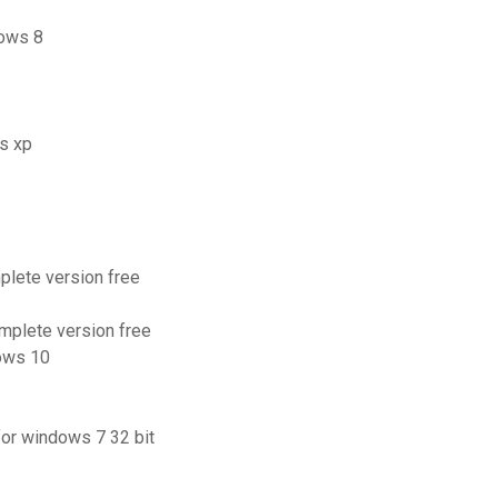
dows 8
ws xp
plete version free
omplete version free
ows 10
for windows 7 32 bit